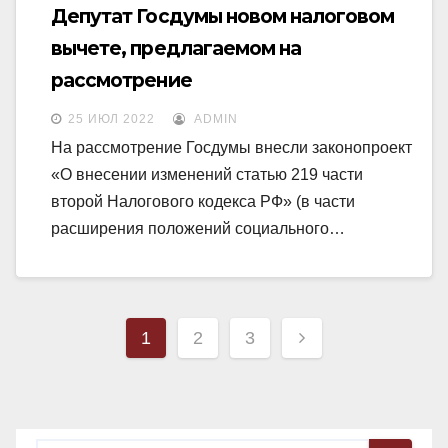
Депутат Госдумы новом налоговом
вычете, предлагаемом на
рассмотрение
25 ИЮЛ 2022
ADMIN
На рассмотрение Госдумы внесли законопроект
«О внесении изменений статью 219 части
второй Налогового кодекса РФ» (в части
расширения положений социального…
Навигация
1
2
3
по
записям