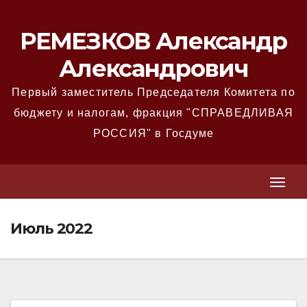
Перейти
к
РЕМЕЗКОВ Александр
содержимому
Александрович
Первый заместитель Председателя Комитета по
бюджету и налогам, фракция "СПРАВЕДЛИВАЯ
РОССИЯ" в Госдуме
T
T
o
o
g
Июль 2022
g
g
g
l
l
e
e
N