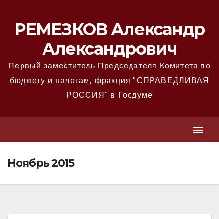
Перейти
к
РЕМЕЗКОВ Александр
содержимому
Александрович
Первый заместитель Председателя Комитета по
бюджету и налогам, фракция "СПРАВЕДЛИВАЯ
РОССИЯ" в Госдуме
T
T
o
o
g
Ноябрь 2015
g
g
g
l
l
e
e
N