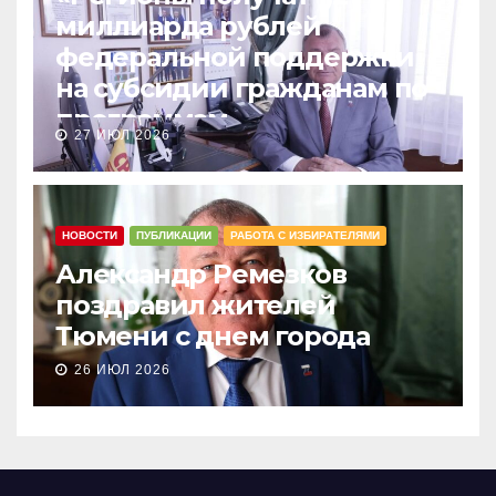
миллиарда рублей
федеральной поддержки
на субсидии гражданам по
программам
27 ИЮЛ 2026
догазификации»
НОВОСТИ
ПУБЛИКАЦИИ
РАБОТА С ИЗБИРАТЕЛЯМИ
Александр Ремезков
поздравил жителей
Тюмени с днем города
26 ИЮЛ 2026