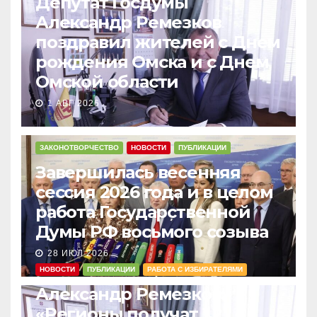
Депутат Госдумы
Александр Ремезков
поздравил жителей с Днем
рождения Омска и с Днем
Омской области
1 АВГ 2026
ЗАКОНОТВОРЧЕСТВО
НОВОСТИ
ПУБЛИКАЦИИ
Завершилась весенняя
сессия 2026 года и в целом
работа Государственной
Думы РФ восьмого созыва
28 ИЮЛ 2026
НОВОСТИ
ПУБЛИКАЦИИ
РАБОТА С ИЗБИРАТЕЛЯМИ
Александр Ремезков:
«Регионы получат 1,2