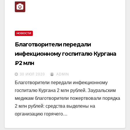
N
a
a
v
v
i
i
g
НОВОСТИ
g
a
Благотворители передали
a
t
инфекционному госпиталю Кургана
t
i
₽2 млн
i
o
o
n
30 ИЮЛ 2020
ADMIN
n
Благотворители передали инфекционному
госпиталю Кургана 2 млн рублей. Зауральским
медикам благотворители пожертвовали порядка
2 млн рублей: средства выделены на
организацию горячего…