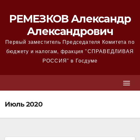
Перейти
к
РЕМЕЗКОВ Александр
содержимому
Александрович
Первый заместитель Председателя Комитета по
бюджету и налогам, фракция "СПРАВЕДЛИВАЯ
РОССИЯ" в Госдуме
T
T
o
o
g
Июль 2020
g
g
g
l
l
e
e
N