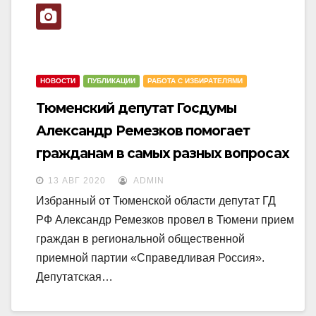
N
a
a
v
v
i
i
g
НОВОСТИ
ПУБЛИКАЦИИ
РАБОТА С ИЗБИРАТЕЛЯМИ
g
a
Тюменский депутат Госдумы
a
t
Александр Ремезков помогает
t
i
гражданам в самых разных вопросах
i
o
o
n
13 АВГ 2020
ADMIN
n
Избранный от Тюменской области депутат ГД
РФ Александр Ремезков провел в Тюмени прием
граждан в региональной общественной
приемной партии «Справедливая Россия».
Депутатская…