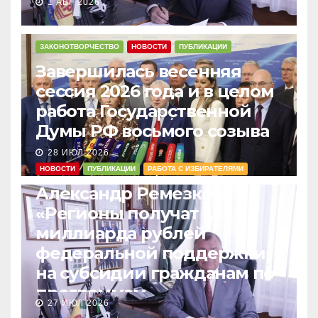
1 АВГ 2026
ЗАКОНОТВОРЧЕСТВО
НОВОСТИ
ПУБЛИКАЦИИ
Завершилась весенняя
сессия 2026 года и в целом
работа Государственной
Думы РФ восьмого созыва
28 ИЮЛ 2026
НОВОСТИ
ПУБЛИКАЦИИ
РАБОТА С ИЗБИРАТЕЛЯМИ
Александр Ремезков:
«Регионы получат 1,2
миллиарда рублей
федеральной поддержки
на субсидии гражданам по
программам
27 ИЮЛ 2026
догазификации»