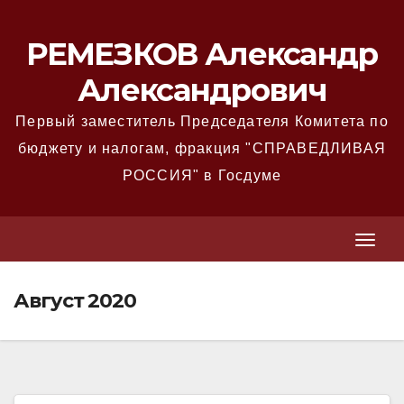
Перейти
к
РЕМЕЗКОВ Александр
содержимому
Александрович
Первый заместитель Председателя Комитета по
бюджету и налогам, фракция "СПРАВЕДЛИВАЯ
РОССИЯ" в Госдуме
T
T
o
o
g
Август 2020
g
g
g
l
l
e
e
N