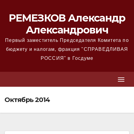
Перейти
к
РЕМЕЗКОВ Александр
содержимому
Александрович
Первый заместитель Председателя Комитета по
бюджету и налогам, фракция "СПРАВЕДЛИВАЯ
РОССИЯ" в Госдуме
T
T
o
o
g
Октябрь 2014
g
g
g
l
l
e
e
N