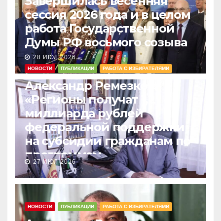
Завершилась весенняя
сессия 2026 года и в целом
работа Государственной
Думы РФ восьмого созыва
28 ИЮЛ 2026
НОВОСТИ
ПУБЛИКАЦИИ
РАБОТА С ИЗБИРАТЕЛЯМИ
Александр Ремезков:
«Регионы получат 1,2
миллиарда рублей
федеральной поддержки
на субсидии гражданам по
программам
27 ИЮЛ 2026
догазификации»
НОВОСТИ
ПУБЛИКАЦИИ
РАБОТА С ИЗБИРАТЕЛЯМИ