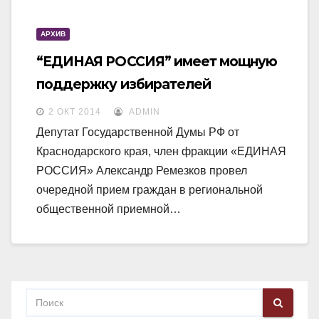
N
a
a
v
АРХИВ
v
i
“ЕДИНАЯ РОССИЯ” имеет мощную
i
g
поддержку избирателей
g
a
a
2 ОКТ 2014
ADMIN
t
Депутат Государственной Думы РФ от
t
i
Краснодарского края, член фракции «ЕДИНАЯ
i
o
РОССИЯ» Александр Ремезков провел
o
n
очередной прием граждан в региональной
n
общественной приемной…