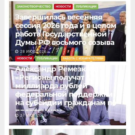
ЗАКОНОТВОРЧЕСТВО
НОВОСТИ
ПУБЛИКАЦИИ
Завершилась весенняя
сессия 2026 года и в целом
работа Государственной
Думы РФ восьмого созыва
28 ИЮЛ 2026
НОВОСТИ
ПУБЛИКАЦИИ
РАБОТА С ИЗБИРАТЕЛЯМИ
Александр Ремезков:
«Регионы получат 1,2
миллиарда рублей
федеральной поддержки
на субсидии гражданам по
программам
27 ИЮЛ 2026
догазификации»