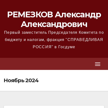
Перейти
к
РЕМЕЗКОВ Александр
содержимому
Александрович
Первый заместитель Председателя Комитета по
бюджету и налогам, фракция "СПРАВЕДЛИВАЯ
РОССИЯ" в Госдуме
T
T
o
o
g
Ноябрь 2024
g
g
g
l
l
e
e
N