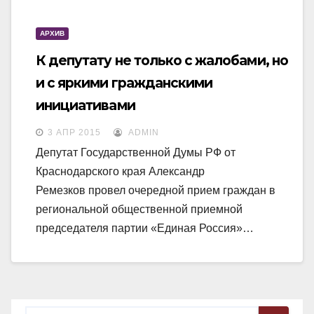
N
a
a
v
АРХИВ
v
i
К депутату не только с жалобами, но
i
g
и с яркими гражданскими
g
a
инициативами
a
t
t
3 АПР 2015
ADMIN
i
i
Депутат Государственной Думы РФ от
o
Краснодарского края Александр
o
n
Ремезков провел очередной прием граждан в
n
региональной общественной приемной
председателя партии «Единая Россия»…