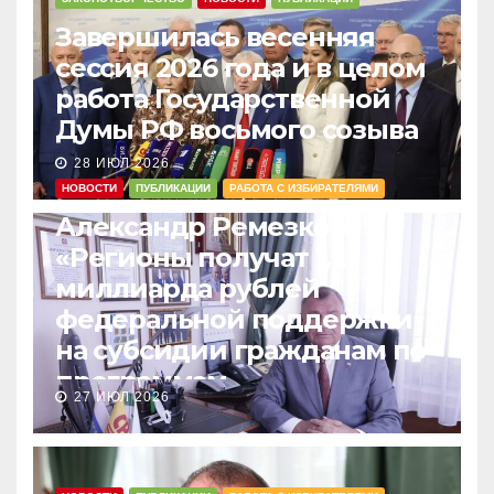
Завершилась весенняя
сессия 2026 года и в целом
работа Государственной
Думы РФ восьмого созыва
28 ИЮЛ 2026
НОВОСТИ
ПУБЛИКАЦИИ
РАБОТА С ИЗБИРАТЕЛЯМИ
Александр Ремезков:
«Регионы получат 1,2
миллиарда рублей
федеральной поддержки
на субсидии гражданам по
программам
27 ИЮЛ 2026
догазификации»