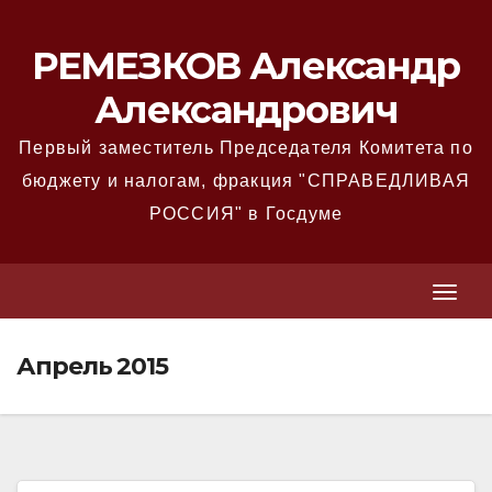
Перейти
к
РЕМЕЗКОВ Александр
содержимому
Александрович
Первый заместитель Председателя Комитета по
бюджету и налогам, фракция "СПРАВЕДЛИВАЯ
РОССИЯ" в Госдуме
T
T
o
o
g
Апрель 2015
g
g
g
l
l
e
e
N