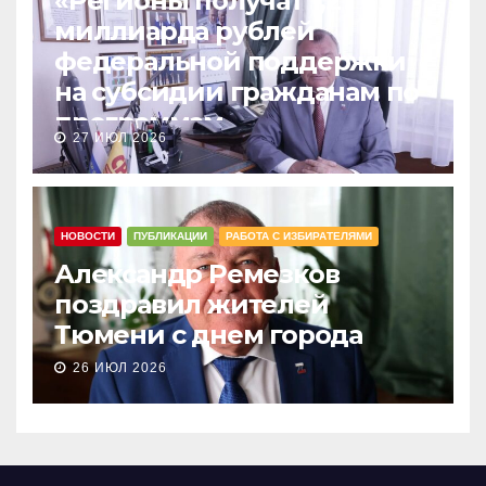
«Регионы получат 1,2
миллиарда рублей
федеральной поддержки
на субсидии гражданам по
программам
27 ИЮЛ 2026
догазификации»
НОВОСТИ
ПУБЛИКАЦИИ
РАБОТА С ИЗБИРАТЕЛЯМИ
Александр Ремезков
поздравил жителей
Тюмени с днем города
26 ИЮЛ 2026