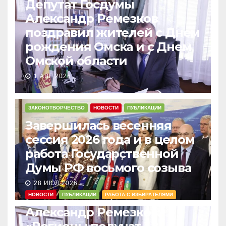
Депутат Госдумы
Александр Ремезков
поздравил жителей с Днем
рождения Омска и с Днем
Омской области
1 АВГ 2026
ЗАКОНОТВОРЧЕСТВО
НОВОСТИ
ПУБЛИКАЦИИ
Завершилась весенняя
сессия 2026 года и в целом
работа Государственной
Думы РФ восьмого созыва
28 ИЮЛ 2026
НОВОСТИ
ПУБЛИКАЦИИ
РАБОТА С ИЗБИРАТЕЛЯМИ
Александр Ремезков: