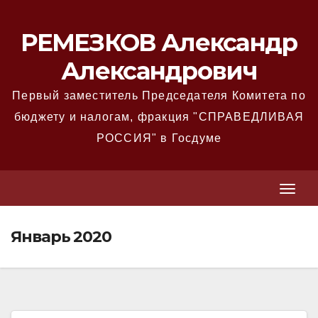
Перейти
к
РЕМЕЗКОВ Александр
содержимому
Александрович
Первый заместитель Председателя Комитета по
бюджету и налогам, фракция "СПРАВЕДЛИВАЯ
РОССИЯ" в Госдуме
T
T
o
o
g
Январь 2020
g
g
g
l
l
e
e
N