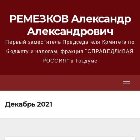
Перейти
к
РЕМЕЗКОВ Александр
содержимому
Александрович
Первый заместитель Председателя Комитета по
бюджету и налогам, фракция "СПРАВЕДЛИВАЯ
РОССИЯ" в Госдуме
T
T
o
o
g
Декабрь 2021
g
g
g
l
l
e
e
N