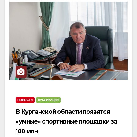
N
a
a
v
v
i
i
g
g
a
a
t
t
i
i
o
o
n
n
НОВОСТИ
ПУБЛИКАЦИИ
В Курганской области появятся
«умные» спортивные площадки за
100 млн