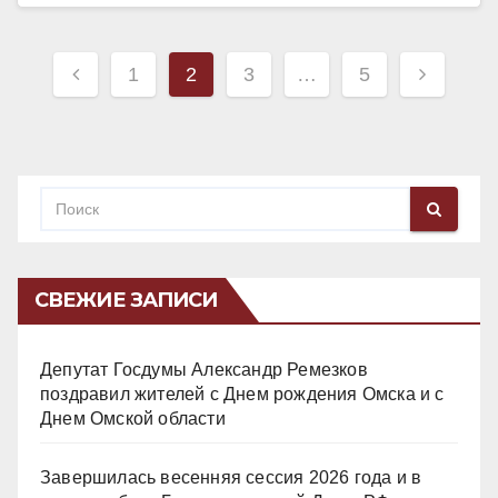
Навигация
1
2
3
…
5
по
записям
СВЕЖИЕ ЗАПИСИ
Депутат Госдумы Александр Ремезков
поздравил жителей с Днем рождения Омска и с
Днем Омской области
Завершилась весенняя сессия 2026 года и в