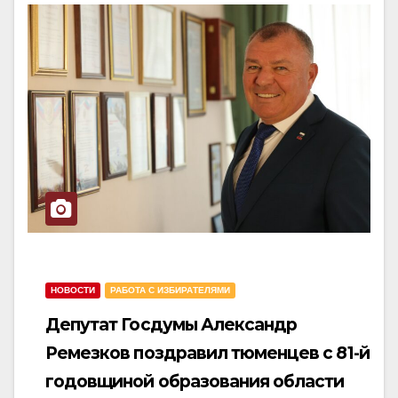
N
a
a
v
v
i
i
g
g
a
a
t
t
i
i
o
o
n
n
НОВОСТИ
РАБОТА С ИЗБИРАТЕЛЯМИ
Депутат Госдумы Александр
Ремезков поздравил тюменцев с 81-й
годовщиной образования области