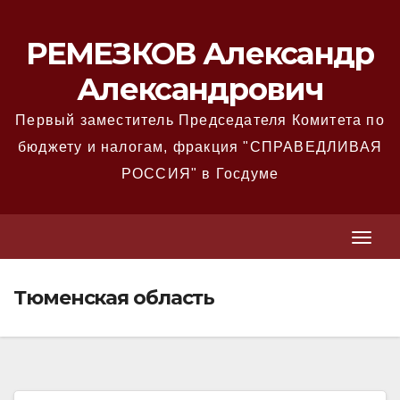
Перейти
к
РЕМЕЗКОВ Александр
содержимому
Александрович
Первый заместитель Председателя Комитета по
бюджету и налогам, фракция "СПРАВЕДЛИВАЯ
РОССИЯ" в Госдуме
T
T
o
o
g
Тюменская область
g
g
g
l
l
e
e
N