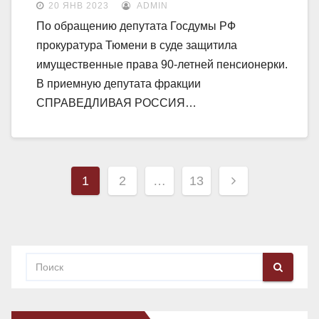
20 ЯНВ 2023
ADMIN
По обращению депутата Госдумы РФ
прокуратура Тюмени в суде защитила
имущественные права 90-летней пенсионерки.
В приемную депутата фракции
СПРАВЕДЛИВАЯ РОССИЯ…
Навигация
1
2
…
13
по
записям