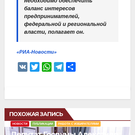
необходимо обеспечить
баланс интересов
предпринимателей,
федеральной и региональной
власти, полагает он.
«РИА-Новости»
V
T
W
T
О
K
wi
h
el
тп
tt
at
e
р
er
s
gr
а
A
a
в
p
m
и
ПОХОЖАЯ ЗАПИСЬ
p
ть
НОВОСТИ
ПУБЛИКАЦИИ
РАБОТА С ИЗБИРАТЕЛЯМИ
Депутат Госдумы Александр