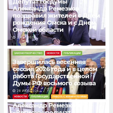
Депутат Госдумы
Александр Ремезков
поздравил жителей с Днем
рождения Омска и с Днем
Омской области
1 АВГ 2026
ЗАКОНОТВОРЧЕСТВО
НОВОСТИ
ПУБЛИКАЦИИ
Завершилась весенняя
сессия 2026 года и в целом
работа Государственной
Думы РФ восьмого созыва
28 ИЮЛ 2026
НОВОСТИ
ПУБЛИКАЦИИ
РАБОТА С ИЗБИРАТЕЛЯМИ
Александр Ремезков:
«Регионы получат 1,2