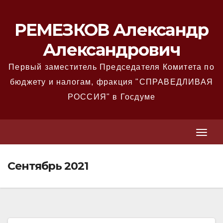
Перейти
к
РЕМЕЗКОВ Александр
содержимому
Александрович
Первый заместитель Председателя Комитета по
бюджету и налогам, фракция "СПРАВЕДЛИВАЯ
РОССИЯ" в Госдуме
T
T
o
o
g
Сентябрь 2021
g
g
g
l
l
e
e
N