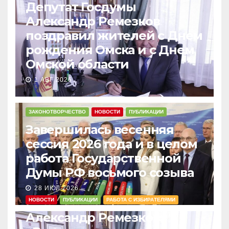
Депутат Госдумы
Александр Ремезков
поздравил жителей с Днем
рождения Омска и с Днем
Омской области
1 АВГ 2026
ЗАКОНОТВОРЧЕСТВО
НОВОСТИ
ПУБЛИКАЦИИ
Завершилась весенняя
сессия 2026 года и в целом
работа Государственной
Думы РФ восьмого созыва
28 ИЮЛ 2026
НОВОСТИ
ПУБЛИКАЦИИ
РАБОТА С ИЗБИРАТЕЛЯМИ
Александр Ремезков: