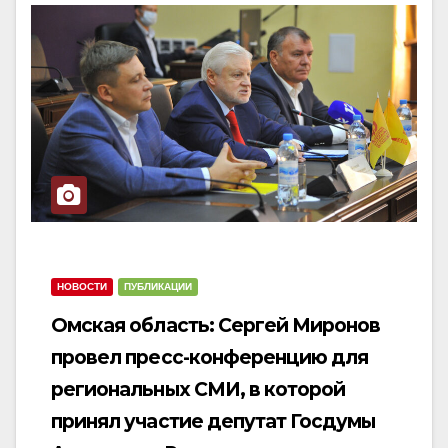
N
a
a
v
v
i
i
g
g
a
a
t
t
i
i
o
o
n
n
НОВОСТИ
ПУБЛИКАЦИИ
Омская область: Сергей Миронов
провел пресс-конференцию для
региональных СМИ, в которой
принял участие депутат Госдумы