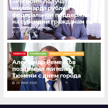
«Регионы получат 1,2
миллиарда рублей
федеральной поддержки
на субсидии гражданам по
программам
27 ИЮЛ 2026
догазификации»
НОВОСТИ
ПУБЛИКАЦИИ
РАБОТА С ИЗБИРАТЕЛЯМИ
Александр Ремезков
поздравил жителей
Тюмени с днем города
26 ИЮЛ 2026