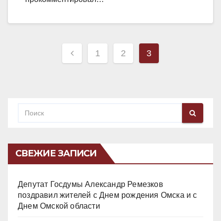
Навигация
1
2
3
по
записям
СВЕЖИЕ ЗАПИСИ
Депутат Госдумы Александр Ремезков
поздравил жителей с Днем рождения Омска и с
Днем Омской области