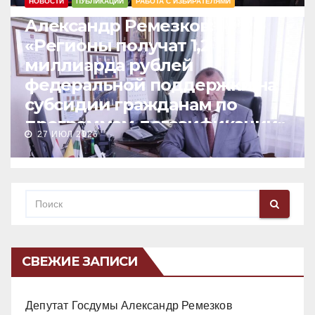
НОВОСТИ
ПУБЛИКАЦИИ
РАБОТА С ИЗБИРАТЕЛЯМИ
Александр Ремезков:
«Регионы получат 1,2
миллиарда рублей
федеральной поддержки на
субсидии гражданам по
программам догазификации»
27 ИЮЛ 2026
СВЕЖИЕ ЗАПИСИ
Депутат Госдумы Александр Ремезков