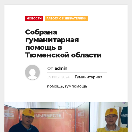
N
a
a
v
НОВОСТИ
РАБОТА С ИЗБИРАТЕЛЯМИ
v
i
i
Собрана
g
g
гуманитарная
a
помощь в
a
t
Тюменской области
t
i
i
o
От
admin
o
n
Гуманитарная
19 ИЮЛ 2024
n
,
помощь
гумпомощь