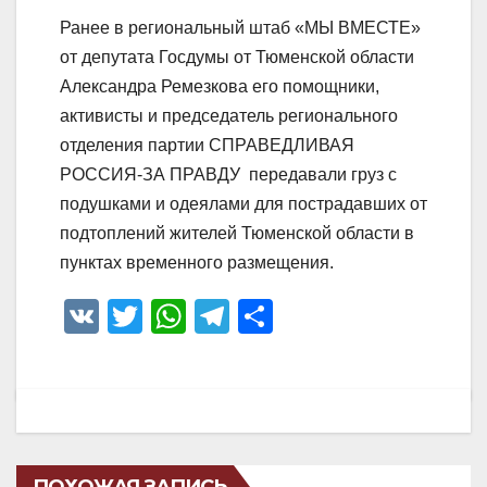
Ранее в региональный штаб «МЫ ВМЕСТЕ»
от депутата Госдумы от Тюменской области
Александра Ремезкова его помощники,
активисты и председатель регионального
отделения партии СПРАВЕДЛИВАЯ
РОССИЯ-ЗА ПРАВДУ передавали груз с
подушками и одеялами для пострадавших от
подтоплений жителей Тюменской области в
пунктах временного размещения.
V
T
W
T
О
K
wi
h
el
тп
tt
at
e
р
er
s
gr
а
A
a
в