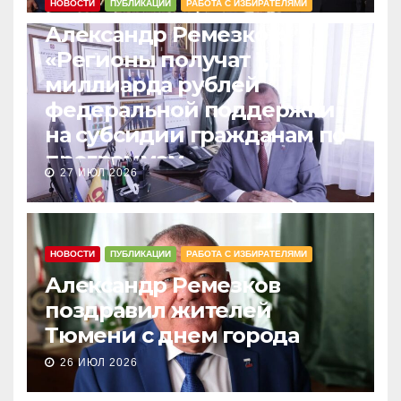
НОВОСТИ
ПУБЛИКАЦИИ
РАБОТА С ИЗБИРАТЕЛЯМИ
Александр Ремезков:
«Регионы получат 1,2
миллиарда рублей
федеральной поддержки
на субсидии гражданам по
программам
27 ИЮЛ 2026
догазификации»
НОВОСТИ
ПУБЛИКАЦИИ
РАБОТА С ИЗБИРАТЕЛЯМИ
Александр Ремезков
поздравил жителей
Тюмени с днем города
26 ИЮЛ 2026