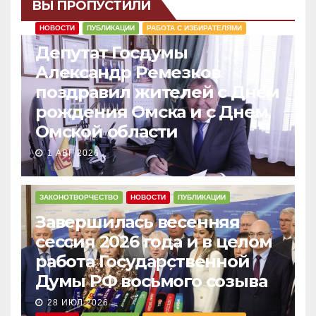
ВЫ ПРОПУСТИЛИ
НОВОСТИ
ПУБЛИКАЦИИ
РАБОТА С ИЗБИРАТЕЛЯМИ
Депутат Госдумы
Александр Ремезков
поздравил жителей с Днем
рождения Омска и с Днем
Омской области
1 АВГ 2026
ЗАКОНОТВОРЧЕСТВО
НОВОСТИ
ПУБЛИКАЦИИ
Завершилась весенняя
сессия 2026 года и в целом
работа Государственной
Думы РФ восьмого созыва
28 ИЮЛ 2026