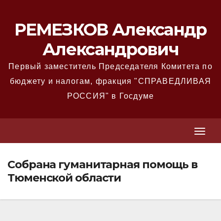
Перейти
к
РЕМЕЗКОВ Александр
содержимому
Александрович
Первый заместитель Председателя Комитета по
бюджету и налогам, фракция "СПРАВЕДЛИВАЯ
РОССИЯ" в Госдуме
T
T
o
o
g
Собрана гуманитарная помощь в
g
g
Тюменской области
g
l
l
e
e
N