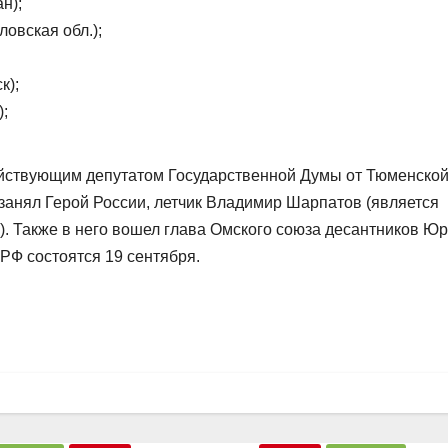
н);
овская обл.);
к);
;
ействующим депутатом Государственной Думы от Тюменско
занял Герой России, летчик Владимир Шарпатов (является
). Также в него вошел глава Омского союза десантников Ю
РФ состоятся 19 сентября.