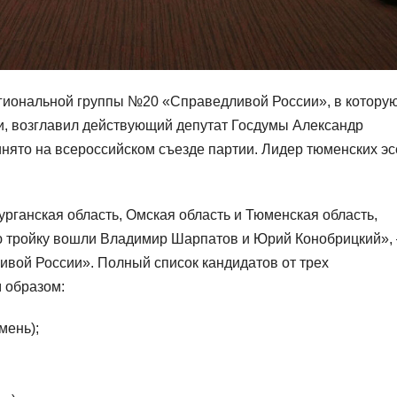
егиональной группы №20 «Справедливой России», в котору
и, возглавил действующий депутат Госдумы Александр
ято на всероссийском съезде партии. Лидер тюменских э
рганская область, Омская область и Тюменская область,
ую тройку вошли Владимир Шарпатов и Юрий Конобрицкий»,
вой России». Полный список кандидатов от трех
 образом:
мень);