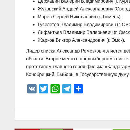
Державин Валерий Владимирович (г. Курга
Жуковский Андрей Александрович (Свердл
Морев Сергей Николаевич (г. Тюмень);
Гуселетов Владимир Владимирович (г. Омс
Лифантьев Владимир Валерьевич (г. Омск)
Жарков Виктор Александрович (г. Омск).
Лидер списка Александр Ремезков является д
области. Второе место в предвыборном списке 
прототипом главного героя фильма «Кандагар»
Конобрицкий. Выборы в Государственную думу 
V
T
W
T
О
K
wi
h
el
тп
tt
at
e
р
er
s
gr
а
A
a
в