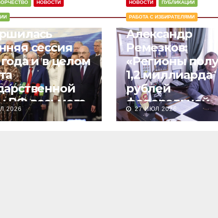
ВОРЧЕСТВО
НОВОСТИ
НОВОСТИ
ПУБЛИКАЦИИ
ЦИИ
РАБОТА С ИЗБИРАТЕЛЯМИ
ершилась
Александр
нняя сессия
Ремезков:
 года и в целом
«Регионы полу
та
1,2 миллиарда
дарственной
рублей
 РФ восьмого
федеральной
Л 2026
27 ИЮЛ 2026
ва
поддержки на
субсидии
гражданам по
программам
догазификаци