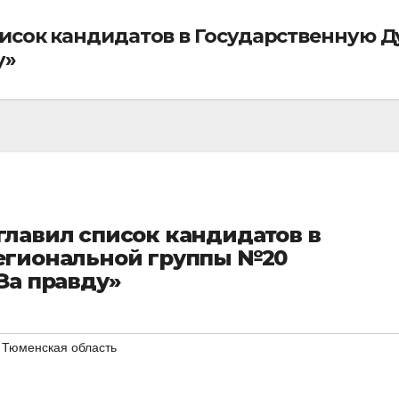
писок кандидатов в Государственную 
у»
главил список кандидатов в
егиональной группы №20
За правду»
,
Тюменская область