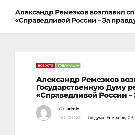
Александр Ремезков возглавил с
«Справедливой России – За правд
НОВОСТИ
ПУБЛИКАЦИИ
Александр Ремезков воз
Государственную Думу р
«Справедливой России – 
От
admin
,
,
Госдума
Ремезков
СР
26 ИЮН 2021